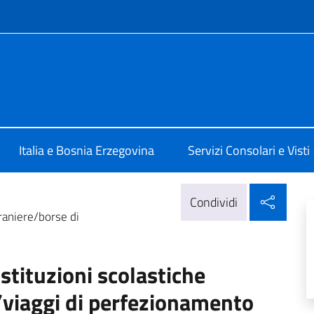
e menù
 Sarajevo
Italia e Bosnia Erzegovina
Servizi Consolari e Visti
Condi
Condividi
traniere/borse di
istituzioni scolastiche
/viaggi di perfezionamento