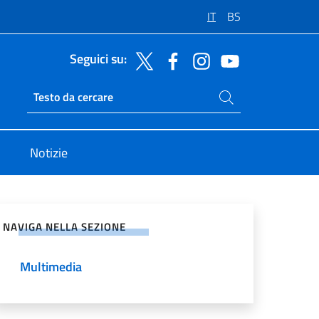
IT
BS
Seguici su:
Cerca nel sito
Ricerca sito live
Notizie
vidi sui Social Network
NAVIGA NELLA SEZIONE
Multimedia