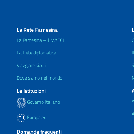
La Rete Farnesina
L
La Farnesina – il MAECI
C
La Rete diplomatica
I
Viaggiare sicuri
S
Dove siamo nel mondo
N
Le Istituzioni
A
Governo Italiano
A
Europa.eu
Domande frequenti