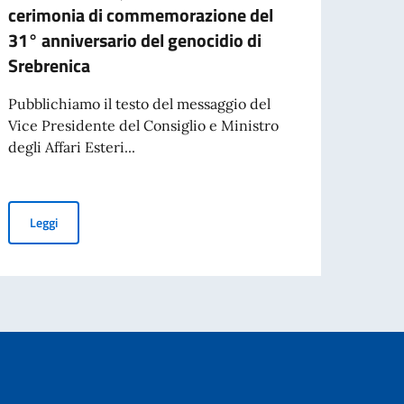
A part
cerimonia di commemorazione del
cartac
31° anniversario del genocidio di
Srebrenica
Leg
Pubblichiamo il testo del messaggio del
” a Kotor Varoš
Vice Presidente del Consiglio e Ministro
 30 settembre
degli Affari Esteri...
Messaggio del Vice Presidente del Consiglio e Ministro degli Affa
Leggi