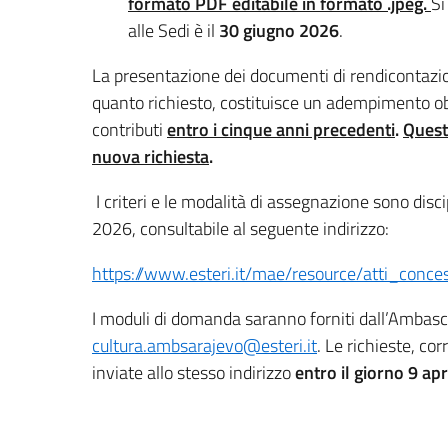
formato PDF editabile in formato .jpeg.
Si
alle Sedi è il
30 giugno 2026
.
La presentazione dei documenti di rendicontazio
quanto richiesto, costituisce un adempimento obbl
contributi
entro i cinque anni precedenti
.
Quest
nuova richiesta
.
I criteri e le modalità di assegnazione sono disci
2026, consultabile al seguente indirizzo:
https://www.esteri.it/mae/resource/atti_con
I moduli di domanda saranno forniti dall’Ambasciat
cultura.ambsarajevo@esteri.it
. Le richieste, c
inviate allo stesso indirizzo
entro il giorno 9 ap