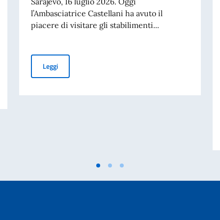
Sarajevo, 16 luglio 2026. Oggi
l’Ambasciatrice Castellani ha avuto il
piacere di visitare gli stabilimenti...
Visita dell’Amb. Castellani agli stabilimenti di “Sportek
Leggi
privati ed organizzazioni della società civile. Candidature possibili fino al