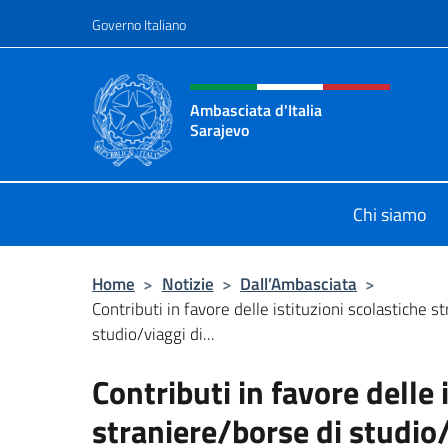
Salta al contenuto
Governo Italiano
Intestazione sito, social 
Ambasciata d'Italia
Sarajevo
Sito Ufficiale Ambasciata d'Italia a
Chi siamo
Home
>
Notizie
>
Dall’Ambasciata
>
Contributi in favore delle istituzioni scolastiche s
studio/viaggi di...
Contributi in favore delle 
straniere/borse di studio