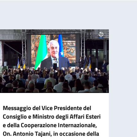
Messaggio del Vice Presidente del
Cessa
Consiglio e Ministro degli Affari Esteri
d’ide
e della Cooperazione Internazionale,
agos
On. Antonio Tajani, in occasione della