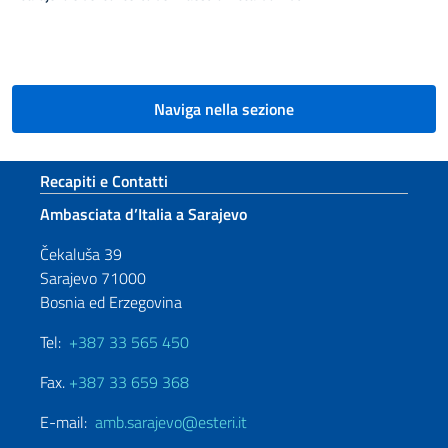
Paginazione
Naviga nella sezione
Sezione footer
Recapiti e Contatti
Ambasciata d’Italia a Sarajevo
Čekaluša 39
Sarajevo 71000
Bosnia ed Erzegovina
Tel:
+387 33 565 450
Fax.
+387 33 659 368
E-mail:
amb.sarajevo@esteri.it