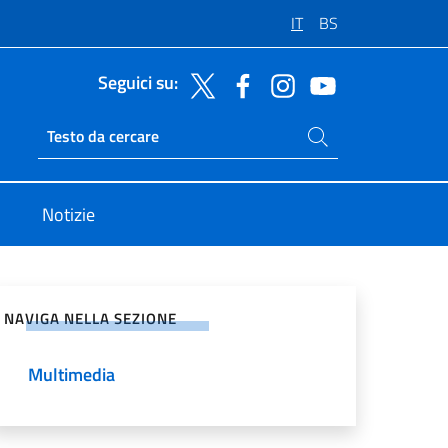
IT
BS
Seguici su:
Cerca nel sito
Ricerca sito live
Notizie
vidi sui Social Network
NAVIGA NELLA SEZIONE
Multimedia