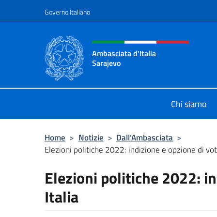
Salta al contenuto
Governo Italiano
Intestazione sito, social 
Ambasciata d'Italia
Sarajevo
Sito Ufficiale Ambasciata d'Italia a
Chi siamo
Home
>
Notizie
>
Dall’Ambasciata
>
Elezioni politiche 2022: indizione e opzione di voto
Elezioni politiche 2022: i
Italia