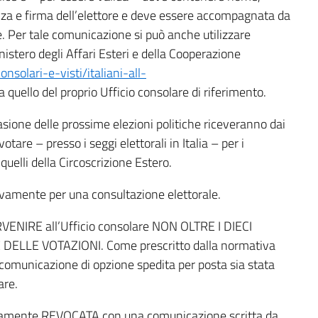
enza e firma dell’elettore e deve essere accompagnata da
e. Per tale comunicazione si può anche utilizzare
nistero degli Affari Esteri e della Cooperazione
onsolari-e-visti/italiani-all-
da quello del proprio Ufficio consolare di riferimento.
ccasione delle prossime elezioni politiche riceveranno dai
otare – presso i seggi elettorali in Italia – per i
quelli della Circoscrizione Estero.
usivamente per una consultazione elettorale.
RVENIRE all’Ufficio consolare NON OLTRE I DIECI
ELLE VOTAZIONI. Come prescritto dalla normativa
la comunicazione di opzione spedita per posta sia stata
are.
ssivamente REVOCATA con una comunicazione scritta da