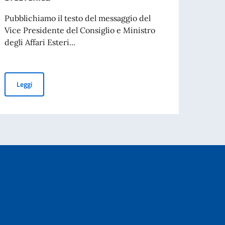
Leg
Pubblichiamo il testo del messaggio del
” a Kotor Varoš
Vice Presidente del Consiglio e Ministro
 30 settembre
degli Affari Esteri...
Messaggio del Vice Presidente del Consiglio e Ministro degli Affa
Leggi