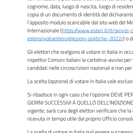
cognome, data, luogo di nascita, luogo di resid
copia di un documento di identità del dichiarant
l’apposito modulo scaricabile dal sito web del Mi
Internazionale (
https://www.esteri.it/it/servizi-c
estero/votoestero/elezioni-politiche-2022/
) o 
Gli elettori che scelgono di votare in Italia in o
rispettivi Comuni italiani la cartolina-avviso per v
candidati nelle circoscrizioni nazionali e non per 
La scelta (opzione) di votare in Italia vale escl
Si ribadisce in ogni caso che l’opzione DEVE PE
GIORNI SUCCESSIVI A QUELLO DELL’INDIZIONE D
vigente, sarà cura degli elettori verificare che 
ricevuta in tempo utile dal proprio Ufficio consol
La scelta di votare in Italia può essere succe