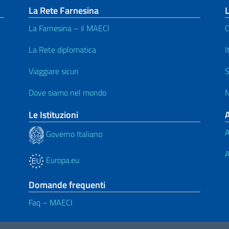
La Rete Farnesina
L
La Farnesina – il MAECI
C
La Rete diplomatica
I
Viaggiare sicuri
S
Dove siamo nel mondo
N
Le Istituzioni
A
Governo Italiano
A
Europa.eu
Domande frequenti
Faq – MAECI