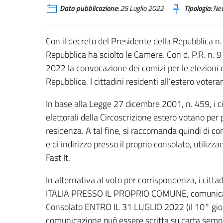
Data pubblicazione:
25 Luglio 2022
Tipologia:
Ne
Con il decreto del Presidente della Repubblica n.
Repubblica ha sciolto le Camere. Con d. P.R. n. 9
2022 la convocazione dei comizi per le elezioni 
Repubblica. I cittadini residenti all’estero votera
In base alla Legge 27 dicembre 2001, n. 459, i citta
elettorali della Circoscrizione estero votano per p
residenza. A tal fine, si raccomanda quindi di co
e di indirizzo presso il proprio consolato, utilizz
Fast It.
In alternativa al voto per corrispondenza, i citt
ITALIA PRESSO IL PROPRIO COMUNE, comunicando
Consolato ENTRO IL 31 LUGLIO 2022 (il 10° giorno
comunicazione può essere scritta su carta semp