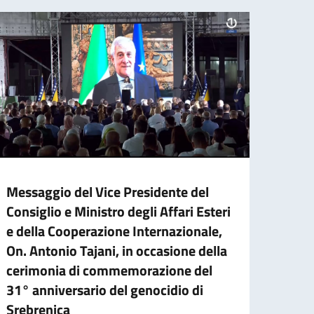
Messaggio del Vice Presidente del
Cessa
Consiglio e Ministro degli Affari Esteri
d’ide
e della Cooperazione Internazionale,
agos
On. Antonio Tajani, in occasione della
A part
cerimonia di commemorazione del
cartac
31° anniversario del genocidio di
Srebrenica