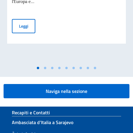
l’Europa e...
Pubblicato il “Bando Balcani” 2026 per soggetti privati ed or
Leggi
Naviga nella sezione
Sezione footer
Recapiti e Contatti
Ambasciata d’Italia a Sarajevo