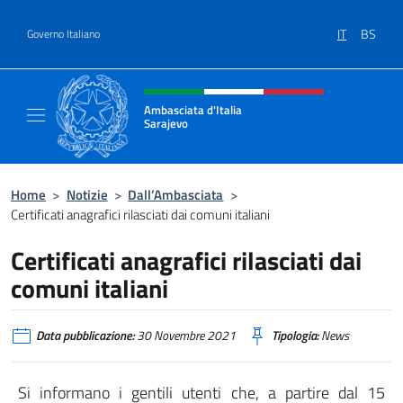
Salta al contenuto
IT
BS
Governo Italiano
Intestazione sito, social e menù
Ambasciata d'Italia
Sarajevo
Sito Ufficiale Ambasciata d'Italia a Sarajevo
Home
>
Notizie
>
Dall’Ambasciata
>
Certificati anagrafici rilasciati dai comuni italiani
Certificati anagrafici rilasciati dai
comuni italiani
Data pubblicazione:
30 Novembre 2021
Tipologia:
News
Si informano i gentili utenti che, a partire dal 15