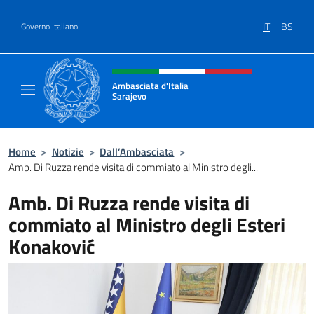
Salta al contenuto
IT
BS
Governo Italiano
Intestazione sito, social e menù
Ambasciata d'Italia
Sarajevo
Sito Ufficiale Ambasciata d'Italia a Sarajevo
Home
>
Notizie
>
Dall’Ambasciata
>
Amb. Di Ruzza rende visita di commiato al Ministro degli...
Amb. Di Ruzza rende visita di
commiato al Ministro degli Esteri
Konaković