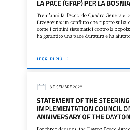
LA PACE (GFAP) PER LA BOSN
Trent’anni fa, l’Accordo Quadro Generale pe
Erzegovina: un conflitto che riportò sul suo
come i crimini sistematici contro la popola
ha garantito una pace duratura e ha aiutato
LEGGI DI PIÙ
3 DICEMBRE 2025
STATEMENT OF THE STEERING
IMPLEMENTATION COUNCIL ON
ANNIVERSARY OF THE DAYTO
For three decades, the Dayton Peace Agree