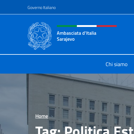
Salta al contenuto
Governo Italiano
Intestazione sito, social 
Ambasciata d'Italia
Sarajevo
Sito Ufficiale Ambasciata d'Italia a
Chi siamo
Home
>
Tag:
Politica Es