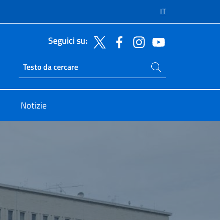
IT
Seguici su:
Cerca nel sito
Ricerca sito live
Notizie