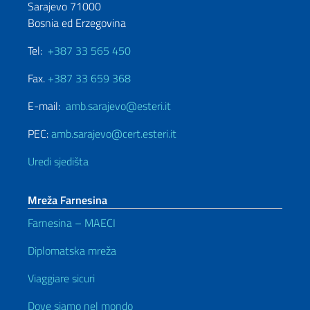
Sarajevo 71000
Bosnia ed Erzegovina
Tel:
+387 33 565 450
Fax.
+387 33 659 368
E-mail:
amb.sarajevo@esteri.it
PEC:
amb.sarajevo@cert.esteri.it
Uredi sjedišta
Mreža Farnesina
Farnesina – MAECI
Diplomatska mreža
Viaggiare sicuri
Dove siamo nel mondo