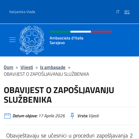
Preskoči na sadržaj
IT
BS
Italijanska Vlada
Header, social and menu of site
Ambasciata d'Italia
Sarajevo
Sito Ufficiale Ambasciata d'Italia a Sarajevo
Dom
>
Vijesti
>
Iz ambasade
>
OBAVIJEST O ZAPOŠLJAVANJU SLUŽBENIKA
OBAVIJEST O ZAPOŠLJAVANJU
SLUŽBENIKA
Datum objave:
17 Aprila 2026
Vrsta:
Vijesti
Obavještavaju se učesnici u proceduri zapošljavanja 2