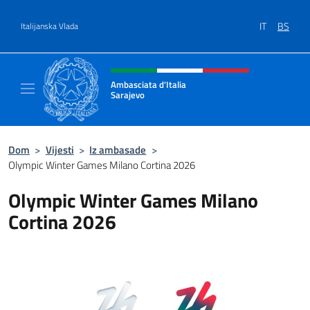
Preskoči na sadržaj
IT
BS
Italijanska Vlada
Header, social and menu of site
Ambasciata d'Italia
Sarajevo
Sito Ufficiale Ambasciata d'Italia a Sarajevo
Dom
>
Vijesti
>
Iz ambasade
>
Olympic Winter Games Milano Cortina 2026
Olympic Winter Games Milano
Cortina 2026