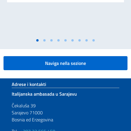
Naviga nella sezione
Footer section
Adrese i kontakti
Italijanska ambasada u Sarajevu
Čekaluša 39
Sarajevo 71000
Bosnia ed Erzegovina