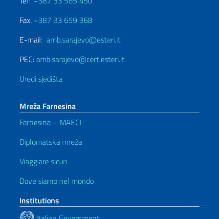
Tel:
+387 33 565 450
Fax.
+387 33 659 368
E-mail:
amb.sarajevo@esteri.it
PEC:
amb.sarajevo@cert.esteri.it
Uredi sjedišta
Mreža Farnesina
Farnesina – MAECI
Diplomatska mreža
Viaggiare sicuri
Dove siamo nel mondo
Institutions
Italian Government