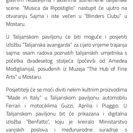
scene. “Musica da Ripostiglio” nastupit će ujutro na
otvaranju Sajma i iste večeri u “Blinders Clubu” u
Mostaru.
U Talijanskom paviljonu će biti moguće i posjetiti
izložbu “Talijanska avangarda” za cijelo vrijeme trajanja
sajma: osam radova poznatih talijanskih umjetnika s
početka dvadesetog stoljeća (počevši od Amedea
Modiglianija), posuđenih iz Muzeja “The Hub of Fine
Arts” u Mostaru.
Posjetitelji će se moći diviti nekim kultnim proizvodima
“Made in Italy” u Talijanskom paviljonu: automobilu
Ferrari i motociklima Guzzi, Aprilia i Piaggio. U
Talijanskom paviljonu bit će prikazana i digitalna
izložba “Benfatto”, koju je kreiralo Ministarstvo
vanjskih poslova i međunarodne suradnje s