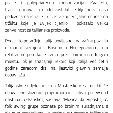
police i poljoprivredna mehanizacija. Kvaliteta,
tradicija, inovacija i održivost bit će ključni za naša
poduzeća da istraže i učvrste komercijalne odnose na
tržištu koje je uvijek cijenilo i pokazalo veliku
zahvalnost za talijanske proizvode.
Podaci to potvrđuju: Italija povijesno ima važnu poziciju
u robnoj razmjeni s Bosnom i Hercegovinom, a u
relativnom poretku je čvrsto pozicionirana na drugom
mjestu. Još je značajniji rekord koji Italija već četiri
godine zaredom drži na ljestvici glavnih zemalja
dobavljača.
Talijansko sudjelovanje na Mostarskom sajmu bit će
obogaćeno složenim programom inicijativa, počevši od
nastupa toskanskog sastava “Musica da Ripostiglio”,
folk swing grupe poznate po brojnim suradnjama s
glavnim redateljima i akterima suvremene talijanske