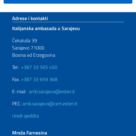
Footer section
Adrese i kontakti
Italijanska ambasada u Sarajevu
Čekaluša 39
Sarajevo 71000
Bosnia ed Erzegovina
Tel:
+387 33 565 450
Fax.
+387 33 659 368
E-mail:
amb.sarajevo@esteri.it
PEC:
amb.sarajevo@cert.esteri.it
Uredi sjedišta
Mreža Farnesina