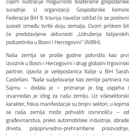
ciljem ilustracije mogućnosti bilateralne gospodarske
suradnje. U organizaciji Gospodarske komore
Federacije BiH 9. travnja navečer održat će se poslovni
susreti između tvrtki dviju zemalja. Ovom prilikom bit
će predstavljene aktivnosti „Udruženja talijanskih
poduzetnika u Bosni i Hercegovini“ (AIIBH).
Naša zemlja se prošle godine potvrdila kao prvi
izvoznik u Bosni i Hercegovini i drugi globalni trgovinski
partner, izjavila je veleposlanica Italije u BiH Sarah
Castellani. “Naše sudjelovanje kao zemlje partnera na
Sajmu – dodala je – priznanje je tog uspjeha i
izvanredan je izlog za našu zemlju. Uz višesektorski
karakter, fokus manifestacije su brojni sektori, u kojima
se naša zemlja može pohvaliti izvrsnošću – od
građevinarstva, preko automobilske industrije, obrade
drveta, poljoprivredno-prehrambene proizvodnje,