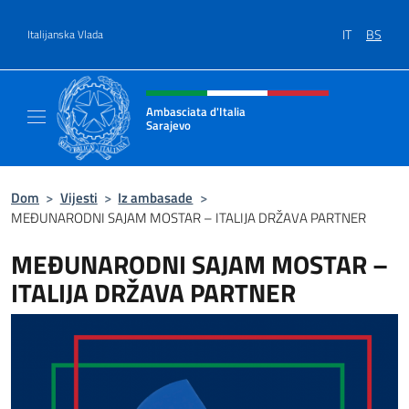
Preskoči na sadržaj
IT
BS
Italijanska Vlada
Header, social and menu of site
Ambasciata d'Italia
Sarajevo
Sito Ufficiale Ambasciata d'Italia a Sarajevo
Dom
>
Vijesti
>
Iz ambasade
>
MEĐUNARODNI SAJAM MOSTAR – ITALIJA DRŽAVA PARTNER
MEĐUNARODNI SAJAM MOSTAR –
ITALIJA DRŽAVA PARTNER